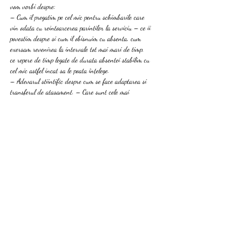
vom vorbi despre:  
– Cum il pregatim pe cel mic pentru schimbarile care 
vin odata cu reintoarcerea parintilor la serviciu – ce ii 
povestim despre si cum il obisnuim cu absenta, cum 
exersam revenirea la intervale tot mai mari de timp, 
ce repere de timp legate de durata absentei stabilim cu 
cel mic astfel incat sa le poata înțelege. 
– Adevarul stiintific despre cum se face adaptarea si 
transferul de atasament. – Care sunt cele mai 
potrivite metode de despartire zilnica.
– Ce schimbari de comportament pot interveni din 
partea micutului. 
– Cum ne pregatim noi, ca adulti, pentru aceasta 
noua…
Read More >
Share This Event