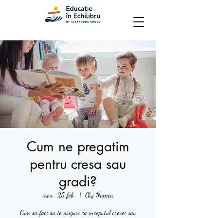
Cum ne pregatim
pentru cresa sau
gradi?
mar., 25 feb.
  |  
Cluj Napoca
Cum sa faci sa te asiguri ca inceputul cresei sau