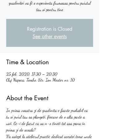
gradinitei va fi o experienta frumoasa pentru puiutul
tau si pentru tine
Registration is Closed
See other events
Time & Location
25 feb. 2020, 17:30 – 20:30
Cluj Napoca, Tembo, Str. Ion Mester nr. 10
About the Event
In prima voastra zi de gradinita e foarte probabil ca 
tu si puiul tau sa plangeti, fiecare de o alta parte a 
usii. Ce-i de facut ca sa n-o tineti tot asa pana in 
prima zi de scoala?  
Va astept la atelierul practic dedicat acestei teme unde 