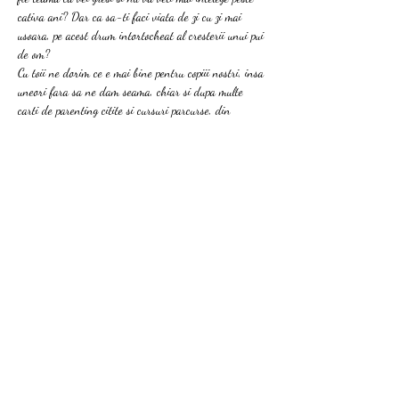
cativa ani? Dar ca sa-ti faci viata de zi cu zi mai 
usoara, pe acest drum intortocheat al cresterii unui pui 
de om?
Cu toii ne dorim ce e mai bine pentru copiii nostri, insa 
uneori fara sa ne dam seama, chiar si dupa multe 
carti de parenting citite si cursuri parcurse, din 
dorinta de a face bine si de a fi parinti perfecti, 
gresim in moduri care nu numai ca ne fac viata grea, 
ci ii afecteaza negativ pe copii pe termen lung!
Cursul acesta este pentru tine daca:
iti doresti sa pornesti pe un drum bun in 
educatie si in relatia cu copilasul tau;
Iti…
Read More >
Share This Event