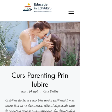
Curs Parenting Prin
Iubire
mar., 14 sept.
  |  
Curs Online
Cu toii ne dorim ce e mai bine pentru copiii nostri, insa
uneori fara sa ne dam seama, chiar si dupa multe carti
de parenting citite si cursuri parcurse, din dorinta de a