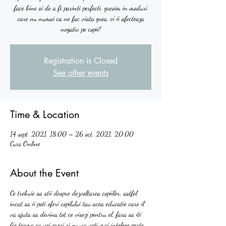
face bine si de a fi parinti perfecti, gresim in moduri
care nu numai ca ne fac viata grea, ci ii afecteaza
negativ pe copii!
Registration is Closed
See other events
Time & Location
14 sept. 2021, 18:00 – 26 oct. 2021, 20:00
Curs Online
About the Event
Ce trebuie sa stii despre dezvoltarea copiilor, astfel 
incat sa ii poti oferi copilului tau acea educatie care il 
va ajuta sa devina tot ce visezi pentru el, fara sa iti 
fie teama ca vei gresi si nu va veti mai intelege peste 