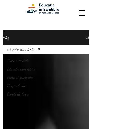
Blog
Educatie prin iubire
Toate articolele
Educatie prin iubire
Cresa si gradinita
Despre limite
Crizele de furie