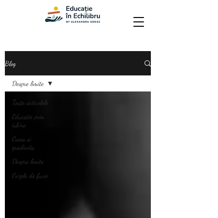
Blog
Despre limite
Toate articolele
Educatie prin
iubire
Cresa si
gradinita
Despre limite
Crizele de furie