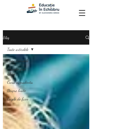
Blog
Toate articolele
Toate articolele
Educatie prin
iubire
Cresa si gradinita
Despre limite
Crizele de furie