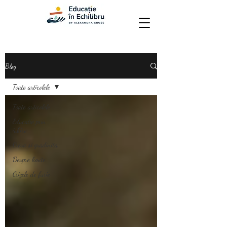
Blog
Toate articolele
Toate articolele
Educatie prin
iubire
Cresa si gradinita
Despre limite
Crizele de furie