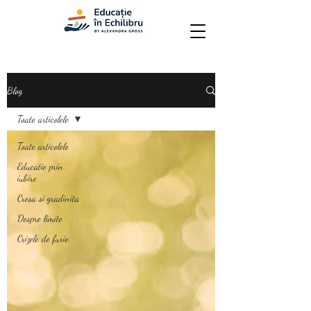
Blog
Toate articolele
Toate articolele
Educatie prin
iubire
Cresa si gradinita
Despre limite
Crizele de furie