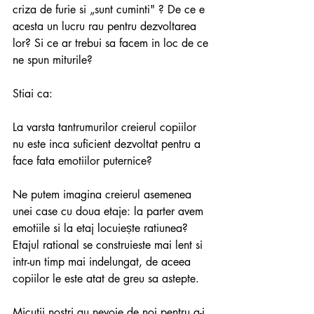
criza de furie si „sunt cuminti" ? De ce e 
acesta un lucru rau pentru dezvoltarea 
lor? Si ce ar trebui sa facem in loc de ce 
ne spun miturile?
Stiai ca:
La varsta tantrumurilor creierul copiilor 
nu este inca suficient dezvoltat pentru a 
face fata emotiilor puternice?
Ne putem imagina creierul asemenea 
unei case cu doua etaje: la parter avem 
emotiile si la etaj locuiește ratiunea? 
Etajul rational se construieste mai lent si 
intr-un timp mai indelungat, de aceea 
copiilor le este atat de greu sa astepte. 
Micutii nostri au nevoie de noi pentru a-i 