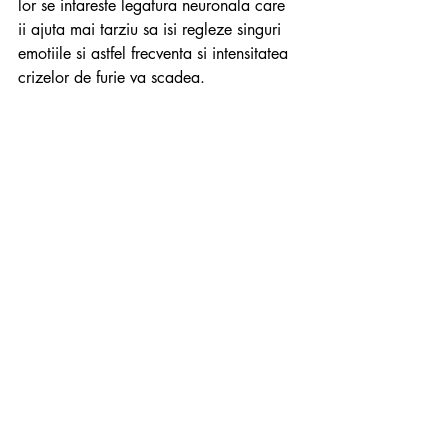
lor se intareste legatura neuronala care 
ii ajuta mai tarziu sa isi regleze singuri 
emotiile si astfel frecventa si intensitatea 
crizelor de furie va scadea.
parenting
crize furie
tantrum
tantrumuri
toddler
Crizele de furie