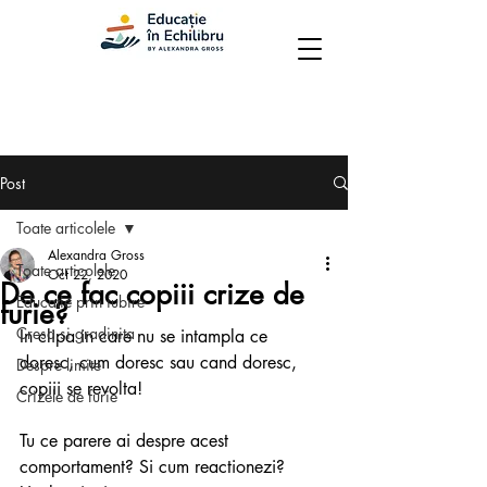
Post
Toate articolele
Alexandra Gross
Toate articolele
Oct 22, 2020
De ce fac copiii crize de
Educatie prin iubire
furie?
Cresa si gradinita
In clipa in care nu se intampla ce 
doresc, cum doresc sau cand doresc, 
Despre limite
copiii se revolta!
Crizele de furie
Tu ce parere ai despre acest 
comportament? Si cum reactionezi? 