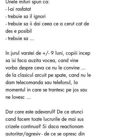
Unele mituri spun ca:
- l-ai rasfatat
- trebuie sa il ignori
- trebuie sa ii dai ceea ce a cerut cat de 
des e posibil
- trebuie sa ...
In jurul varstei de +/- 9 luni, copiii incep 
sa isi faca auzita vocea, cand vine 
vorba despre ceva ce nu le convine ... 
de la clasicul arcuit pe spate, cand nu le 
dam telecomanda sau telefonul, la 
momentul in care se trantesc pe jos sau 
ne lovesc ...
Dar care este adevarul? De ce atunci 
cand facem toate lucrurile de mai sus 
crizele continua? Si daca reactionam 
autoritar/agresiv - de ce se opresc din 