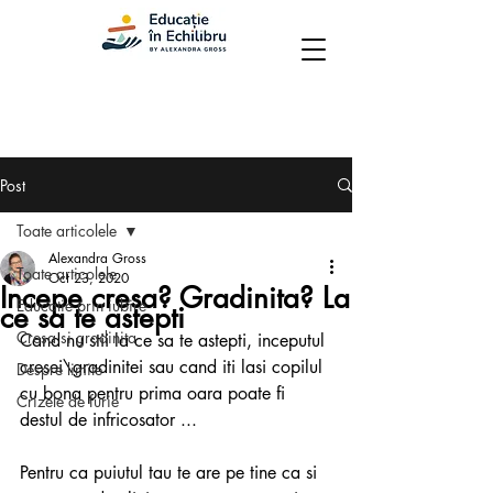
Post
Toate articolele
Alexandra Gross
Toate articolele
Oct 23, 2020
Incepe cresa? Gradinita? La
Educatie prin iubire
ce sa te astepti
Cresa si gradinita
Cand nu stii la ce sa te astepti, inceputul 
cresei\gradinitei sau cand iti lasi copilul 
Despre limite
cu bona pentru prima oara poate fi 
Crizele de furie
destul de infricosator ...
Pentru ca puiutul tau te are pe tine ca si 