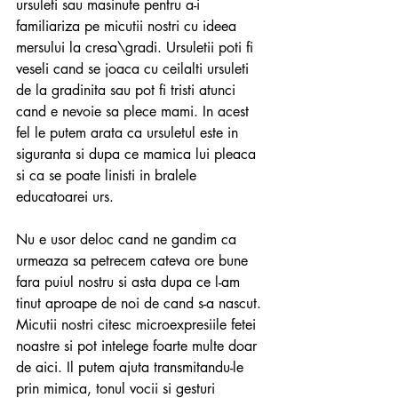
ursuleti sau masinute pentru a-i 
familiariza pe micutii nostri cu ideea 
mersului la cresa\gradi. Ursuletii poti fi 
veseli cand se joaca cu ceilalti ursuleti 
de la gradinita sau pot fi tristi atunci 
cand e nevoie sa plece mami. In acest 
fel le putem arata ca ursuletul este in 
siguranta si dupa ce mamica lui pleaca 
si ca se poate linisti in bralele 
educatoarei urs.
Nu e usor deloc cand ne gandim ca 
urmeaza sa petrecem cateva ore bune 
fara puiul nostru si asta dupa ce l-am 
tinut aproape de noi de cand s-a nascut. 
Micutii nostri citesc microexpresiile fetei 
noastre si pot intelege foarte multe doar 
de aici. Il putem ajuta transmitandu-le 
prin mimica, tonul vocii si gesturi 