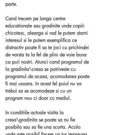
parte.
Cand trecem pe langa centre 
educationale sau gradinite unde copiii 
chicotesc, alearga si rad le putem starni 
interesul si le putem exemplifica ce 
distractiv poate fi sa te joci cu prichindei 
de varsta ta la fel de plini de voie buna 
ca puii nostri. Atunci cand programul de 
la gradinita\cresa se potriveste cu 
programul de acasa, acomodarea poate 
fi mai usoara. In acest fel puiul nu va 
trebui sa se acomodeze si cu un 
program nou ci doar cu mediul. 
In conditiile actuale vizita la 
cresa\gradinita se poate sa nu fie 
posibila sau sa fie una scurta. Acolo 
unde este posibil facem un tur impreuna 